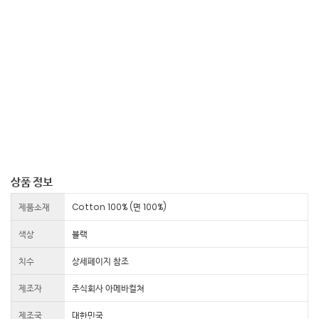
상품 정보
제품소재
Cotton 100% (면 100%)
색상
블랙
치수
상세페이지 참조
제조자
주식회사 아메바컬쳐
제조국
대한민국