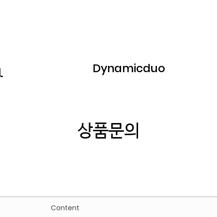
Dynamicduo
상품문의
Content