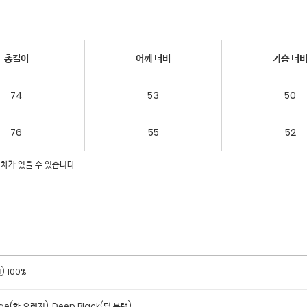
총길이
어깨 너비
가슴 너
74
53
50
76
55
52
오차가 있을 수 있습니다.
) 100%
ge(핫 오렌지), Deep Black(딥 블랙)