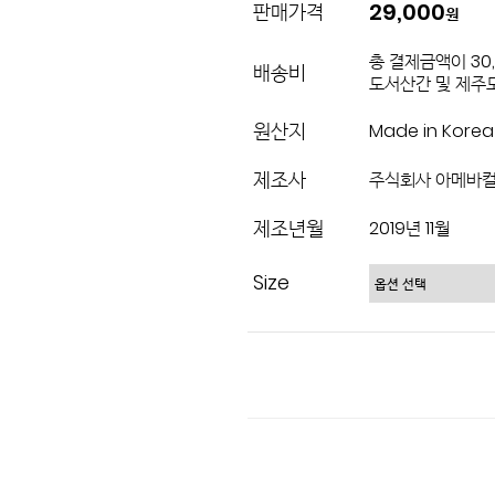
29,000
판매가격
원
총 결제금액이 30
배송비
도서산간 및 제주도
원산지
Made in Korea
제조사
주식회사 아메바
제조년월
2019년 11월
Size