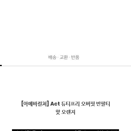
배송 · 교환 · 반품
[아메바컬쳐] Act 듀티프리 오버핏 반팔티

핫 오렌지