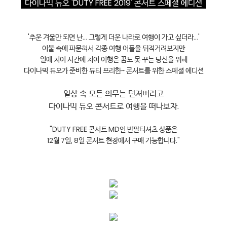
  다이나믹 듀오 'DUTY FREE 2019' 콘서트 스페셜 에디션  
'추운 겨울만 되면 난… 그렇게 더운 나라로 여행이 가고 싶더라…'

이불 속에 파묻혀서 각종 여행 어플을 뒤적거려보지만

일에 치여 시간에 치여 여행은 꿈도 못 꾸는 당신을 위해

다이나믹 듀오가 준비한 듀티 프리한~ 콘서트를 위한 스페셜 에디션

일상 속 모든 의무는 던져버리고

다이나믹 듀오 콘서트로 여행을 떠나보자.
"DUTY FREE 콘서트 MD인 반팔티셔츠 상품은

12월 7일, 8일 콘서트 현장에서 구매 가능합니다."
