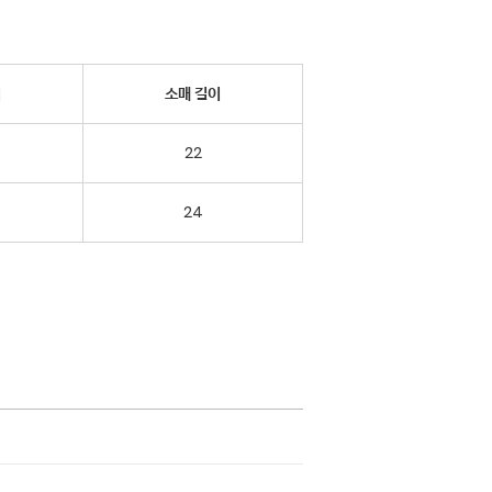
비
소매 길이
22
24