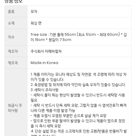
상품 정보
종류
모자
소재
워싱 면
free size : 기본 둘레 55cm (최소 51cm ~ 최대 60cm) * 깊
치수
이 16cm * 챙길이 7.5cm
제조자
주식회사 아메바컬쳐
제조국
Made in Korea
1. 제품 이미지는 모니터 해상도 및 자연광, 색 조명에 따라 색상 차
이가 있을 수 있습니다.
2. 측정방법 및 위치에 따라 약간의 실측 오차가 있을수 있습니다.
3. 세탁시 주의사항
- 세탁시 올이 튀는 현상이 발생할 수 있으니 반드시 세탁망 사용
필요
취급시 주
- 세탁 시 반드시 단독 세탁 요망, 그렇지 않을 시 염색잔료가 빠져
의사항
나와 다른 제품 이염 발생 가능
- 제품 오염시 오염된 부분만 손으로 살살 제거 요망
- 땀으로 인한 부분 탈색이 발생할 수 있으니 제품이 땀으로 젖었
을 시 즉시 세탁 요망
4. 단순 실밥 또는 작은 스크래치로 인한 교환/반품은 반품비가 발