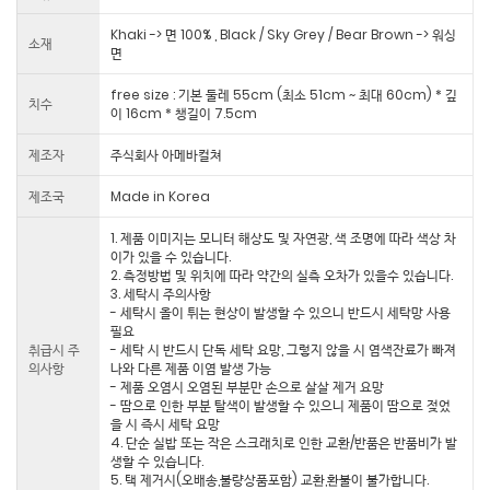
Khaki -> 면 100% , Black / Sky Grey / Bear Brown -> 워싱
소재
면
free size : 기본 둘레 55cm (최소 51cm ~ 최대 60cm) * 깊
치수
이 16cm * 챙길이 7.5cm
제조자
주식회사 아메바컬쳐
제조국
Made in Korea
1. 제품 이미지는 모니터 해상도 및 자연광, 색 조명에 따라 색상 차
이가 있을 수 있습니다.
2. 측정방법 및 위치에 따라 약간의 실측 오차가 있을수 있습니다.
3. 세탁시 주의사항
- 세탁시 올이 튀는 현상이 발생할 수 있으니 반드시 세탁망 사용
필요
취급시 주
- 세탁 시 반드시 단독 세탁 요망, 그렇지 않을 시 염색잔료가 빠져
의사항
나와 다른 제품 이염 발생 가능
- 제품 오염시 오염된 부분만 손으로 살살 제거 요망
- 땀으로 인한 부분 탈색이 발생할 수 있으니 제품이 땀으로 젖었
을 시 즉시 세탁 요망
4. 단순 실밥 또는 작은 스크래치로 인한 교환/반품은 반품비가 발
생할 수 있습니다.
5. 택 제거시(오배송,불량상품포함) 교환,환불이 불가합니다.