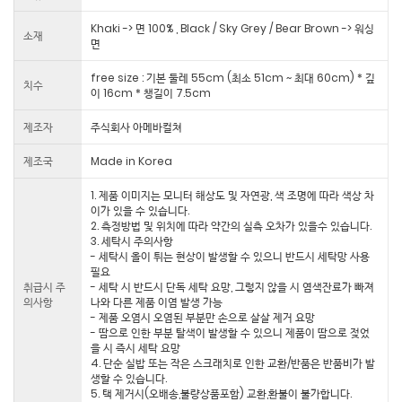
Khaki -> 면 100% , Black / Sky Grey / Bear Brown -> 워싱
소재
면
free size : 기본 둘레 55cm (최소 51cm ~ 최대 60cm) * 깊
치수
이 16cm * 챙길이 7.5cm
제조자
주식회사 아메바컬쳐
제조국
Made in Korea
1. 제품 이미지는 모니터 해상도 및 자연광, 색 조명에 따라 색상 차
이가 있을 수 있습니다.
2. 측정방법 및 위치에 따라 약간의 실측 오차가 있을수 있습니다.
3. 세탁시 주의사항
- 세탁시 올이 튀는 현상이 발생할 수 있으니 반드시 세탁망 사용
필요
취급시 주
- 세탁 시 반드시 단독 세탁 요망, 그렇지 않을 시 염색잔료가 빠져
의사항
나와 다른 제품 이염 발생 가능
- 제품 오염시 오염된 부분만 손으로 살살 제거 요망
- 땀으로 인한 부분 탈색이 발생할 수 있으니 제품이 땀으로 젖었
을 시 즉시 세탁 요망
4. 단순 실밥 또는 작은 스크래치로 인한 교환/반품은 반품비가 발
생할 수 있습니다.
5. 택 제거시(오배송,불량상품포함) 교환,환불이 불가합니다.