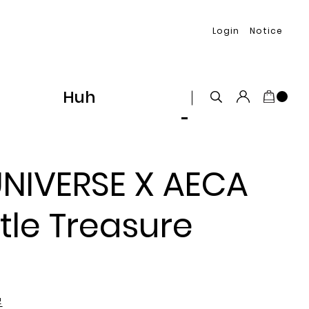
Login
Notice
Huh
UNIVERSE X AECA
ttle Treasure
로