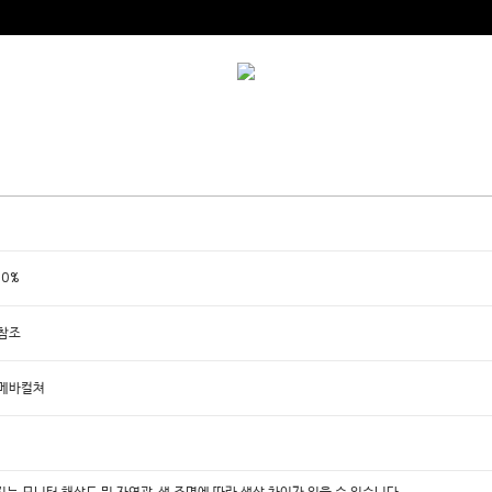
00%
참조
아메바컬쳐
미지는 모니터 해상도 및 자연광, 색 조명에 따라 색상 차이가 있을 수 있습니다.